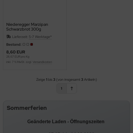
sta
pact Confections, Inc. WI 53546 Janesville (USA)
Niederegger Marzipan
Schwarzbrot 300g
ternational Sweet Trading e.K.
Lieferzeit:
5-7 Werktage*
ke S.A.
Bestand:
8,60 EUR
tja
28,67 EUR pro Kg
inkl. 7 % MwSt. zzgl.
Versandkosten
y Enterprises S.L., C/Pilar Lorengar, 3, 22004 Huesca,
anien
Zeige
1
bis
3
(von insgesamt
3
Artikeln)
dz World
1
aepelin & Holm/Limecon bv
Sommerferien
fa - Werk
Geänderte Laden - Öffnungszeiten
ti