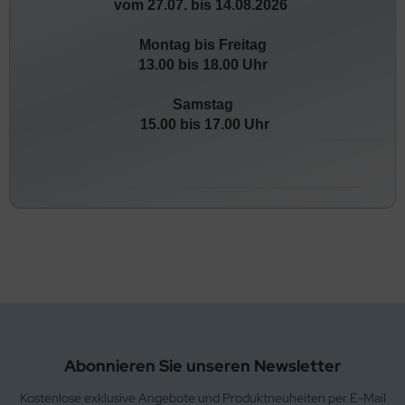
vom 27.07. bis 14.08.2026
ADA SWEETS
Montag bis Freitag
rs
13.00 bis 18.00 Uhr
tthijs
Samstag
15.00 bis 17.00 Uhr
C Trading
ppo & Moritz GmbH
stle
ederegger Lübeck
rfetti van Melle
d Band
Abonnieren Sie unseren Newsletter
orck
Kostenlose exklusive Angebote und Produktneuheiten per E-Mail
eet & Candy