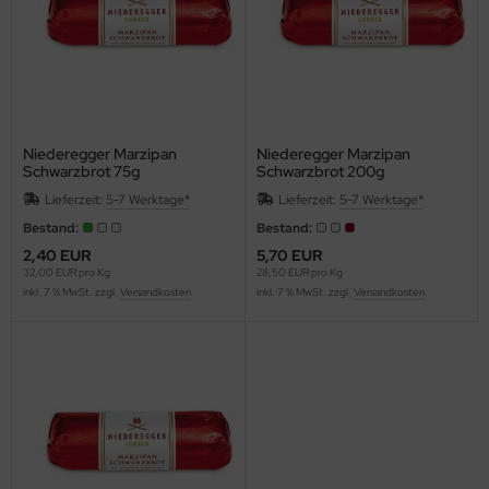
lko Holland
rrero
ne Food
Niederegger Marzipan
Niederegger Marzipan
Schwarzbrot 75g
Schwarzbrot 200g
ni Golosinas
Lieferzeit:
5-7 Werktage*
Lieferzeit:
5-7 Werktage*
anssons Konfektyrer AB
Bestand:
Bestand:
2,40 EUR
5,70 EUR
igeo
32,00 EUR pro Kg
28,50 EUR pro Kg
inkl. 7 % MwSt. zzgl.
Versandkosten
inkl. 7 % MwSt. zzgl.
Versandkosten
isia Consumerservice
ahns Konfektyr AB
ribo
tschler