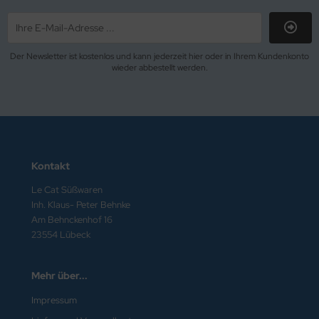
izzels Matlow LTD.
Der Newsletter ist kostenlos und kann jederzeit hier oder in Ihrem Kundenkonto
se Süßwaren GmbH
wieder abbestellt werden.
p Candy S.A.
i d'Aix GmbH
lli
Kontakt
lora Trade Germany GmbH
Le Cat Süßwaren
Inh. Klaus- Peter Behnke
nco / Cloetta
Am Behnckenhof 16
23554 Lübeck
dal
igleys
Mehr über...
Impressum
D Candy